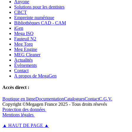
Anyone
Solutions pour les dentistes
CBCT
Empreinte numérique
Bibliothèques CAD - CAM
iGen
Mega ISQ
Fauteuil N2
Meg Torq
Meg Engine
MEG Cleaner
Actualités
Évènements
Contact
A propos de MegaGen
Accès direct :
Boutique en ligne
Documentation
Catalogues
Contact
C.G.V.
Copyright ©Megagen France 2025 - Tous droits résevés
Protection des données
Mentions légales
▲ HAUT DE PAGE ▲