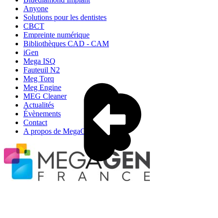
Anyone
Solutions pour les dentistes
CBCT
Empreinte numérique
Bibliothèques CAD - CAM
iGen
Mega ISQ
Fauteuil N2
Meg Torq
Meg Engine
MEG Cleaner
Actualités
Évènements
Contact
A propos de MegaGen