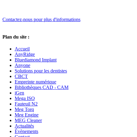
Contactez-nous pour plus d'informations
Plan du site :
Accueil
AnyRidge
Bluediamond Implant
Anyone
Solutions pour les dentistes
CBCT
Empreinte numérique
Bibliothèques CAD - CAM
iGen
Mega ISQ
Fauteuil N2
Meg Torq
Meg Engine
MEG Cleaner
Actualités
Évènements
Contact